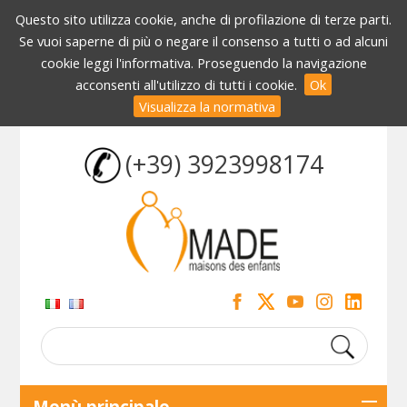
Questo sito utilizza cookie, anche di profilazione di terze parti.
Se vuoi saperne di più o negare il consenso a tutti o ad alcuni
cookie leggi l'informativa. Proseguendo la navigazione
acconsenti all'utilizzo di tutti i cookie.
Ok
Visualizza la normativa
(+39) 3923998174
Menù principale