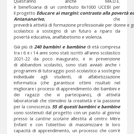
Quest’anno anche MA.D.E.
è beneficiaria di un contributo 8x1000 UCEBI per
il progetto
Educare ai margini: contrasto alla povertà ed
Antananarivo
, che
prevedrà attività di formazione professionale per donne e gi
scolastico a sostegno di un futuro a riparo da
povertà educativa, analfabetismo e violenza.
Già più di
240 bambini e bambine
di età compresa
tra i 6 e i 14 anni sono stati iscritti all'anno scolastico
2021-22 da poco inaugurato, e in prevenzione
di abbandoni scolastici, sono stati avviati anche i
programmi di tutoraggio post-scolastico a sostegno
individuale agli studenti, di alfabetizzazione
informatica (che garantisce ottimi risultati nel
migliorare i processi di apprendimento dei bambini e
dei ragazzi che vi partecipano), di attività
laboratoriali che stimolino la creatività e la passione
per la conoscenza.
55 di questi bambini e bambine
sono sostenuti dal progetto con un pasto al giorno
presso la
cantine scolaire
allestita al centro Mère
Enfant e con l'obiettivo di massimizzare le loro
capacità di apprendimento, un processo che com'è