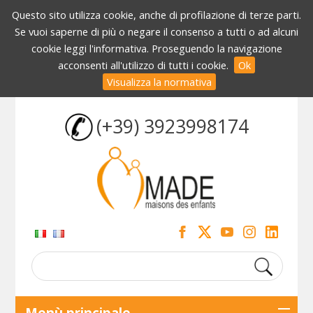
Questo sito utilizza cookie, anche di profilazione di terze parti.
Se vuoi saperne di più o negare il consenso a tutti o ad alcuni
cookie leggi l'informativa. Proseguendo la navigazione
acconsenti all'utilizzo di tutti i cookie.
Ok
Visualizza la normativa
(+39) 3923998174
Menù principale