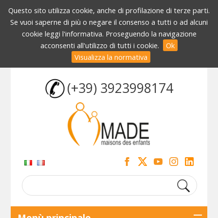
Questo sito utilizza cookie, anche di profilazione di terze parti.
Se vuoi saperne di più o negare il consenso a tutti o ad alcuni
cookie leggi l'informativa. Proseguendo la navigazione
acconsenti all'utilizzo di tutti i cookie.
Ok
Visualizza la normativa
(+39) 3923998174
Menù principale