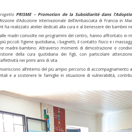
rogetto
PRISME – Promotion de la Subsidiarité dans l’Adoptio
issione d’Adozione Internazionale dell’Ambasciata di Francia in Madag
 ha realizzato atelier dedicati alla cura e al benessere dei bambini ne
lti alle madri coinvolte nei programmi del centro, hanno affrontato i
 più piccoli: l’igiene quotidiana, i bagnetti, il contatto fisico e i massa
game madre-bambino. Attraverso momenti di dimostrazione e condivi
stione della cura quotidiana dei figli, con particolare attenzione
affettività nei primi anni di vita.
 inseriscono all’interno del più ampio percorso di accompagnamento a
ali e a sostenere le famiglie in situazione di vulnerabilità, contr