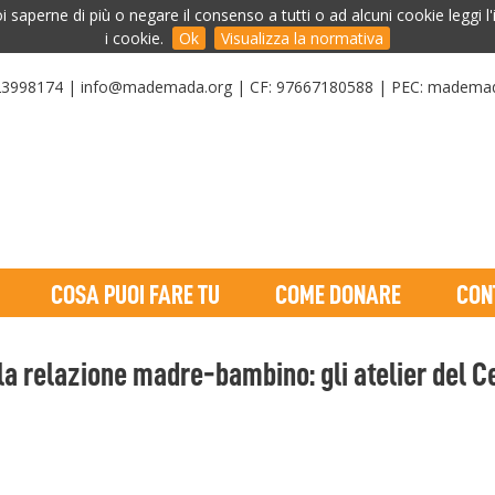
oi saperne di più o negare il consenso a tutti o ad alcuni cookie leggi l
i cookie.
Ok
Visualizza la normativa
23998174 | info@mademada.org | CF: 97667180588 | PEC: madema
COSA PUOI FARE TU
COME DONARE
CON
la relazione madre-bambino: gli atelier del 