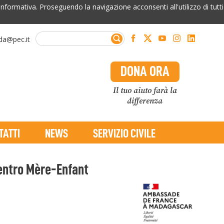
'informativa. Proseguendo la navigazione acconsenti all'utilizzo di tutti
da@pec.it
DONA ORA
Il tuo aiuto farà la
differenza
TATTI
NEWS
SERVIZIO CIVILE
Centro Mère-Enfant