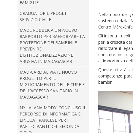
FAMIGLIE
GRADUATORIE PROGETTI
Nell’ambito del
p
SERVIZIO CIVILE
sostenuto dalla M
Centro Mère-Enfant
MADE PUBBLICA UN NUOVO
Gli incontri, rivo
RAPPORTO PER RAFFORZARE LA
per la crescita dei
PROTEZIONE DEI BAMBINI E
rafforzare il le
PREVENIRE
concrete nella ge
L’ISTITUZIONALIZZAZIONE
all’importanza dell’
ABUSIVA IN MADAGASCAR
Queste attività si
MAD-CARE: AL VIA IL NUOVO
competenze parent
PROGETTO PER IL
bambini.
MIGLIORAMENTO DELLE CURE E
DELL’ACCESSO SANITARIO IN
MADAGASCAR
NY LALANA MODY: CONCLUSO IL
PERCORSO DI INFORMATICA E
LINGUA FRANCESE PER I
PARTECIPANTI DEL SECONDA
CICLO